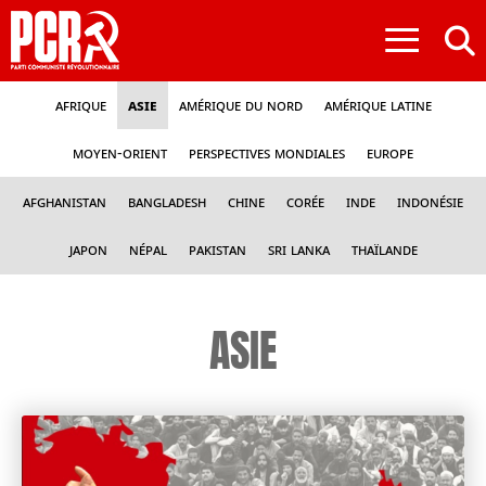
≡
Afrique
Asie
Amérique du nord
Amérique latine
Moyen-Orient
Perspectives mondiales
Europe
Afghanistan
Bangladesh
Chine
Corée
Inde
Indonésie
Japon
Népal
Pakistan
Sri Lanka
Thaïlande
ASIE