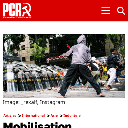
≡
Image: _rexalf, Instagram
Articles
International
Asie
Indonésie
Mobilisation