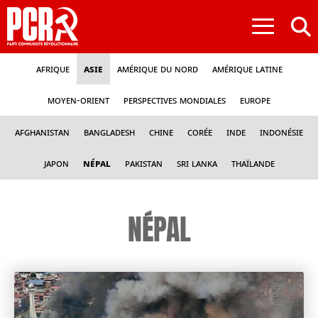
≡
Afrique
Asie
Amérique du nord
Amérique latine
Moyen-Orient
Perspectives mondiales
Europe
Afghanistan
Bangladesh
Chine
Corée
Inde
Indonésie
Japon
Népal
Pakistan
Sri Lanka
Thaïlande
NÉPAL