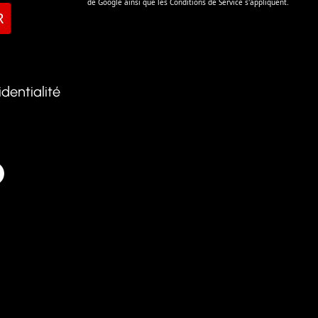
de Google ainsi que les
Conditions de Service
s'appliquent.
R
identialité
k
atsApp
Telegram