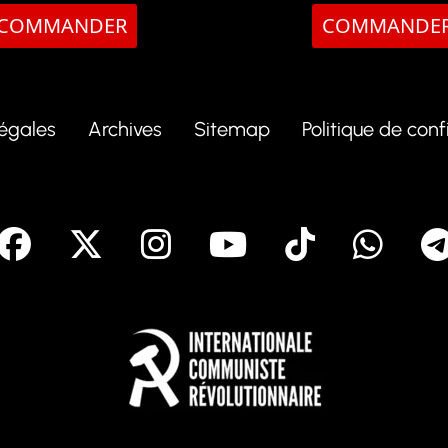
COMMANDER
COMMANDE
légales
Archives
Sitemap
Politique de conf
facebook
X
Instagram
Youtube
Tik To
Wh