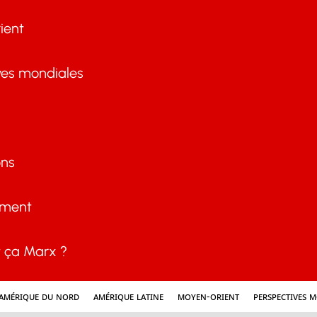
ient
ves mondiales
ons
ement
ça Marx ?
Amérique du nord
Amérique latine
Moyen-Orient
Perspectives 