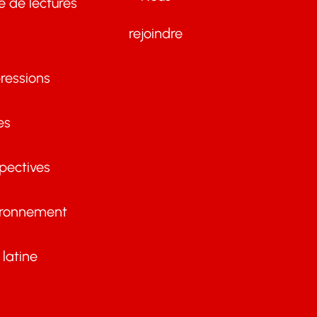
te de lectures
rejoindre
ressions
es
pectives
ironnement
latine