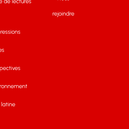
te de lectures
rejoindre
ressions
es
pectives
ironnement
latine