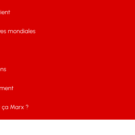
ient
ves mondiales
ons
ement
ça Marx ?