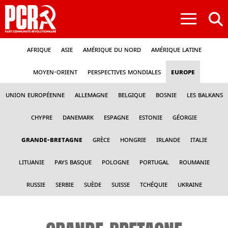
≡
Afrique
Asie
Amérique du nord
Amérique latine
Moyen-Orient
Perspectives mondiales
Europe
Union Européenne
Allemagne
Belgique
Bosnie
Les Balkans
Chypre
Danemark
Espagne
Estonie
Géorgie
Grande-Bretagne
Grèce
Hongrie
Irlande
Italie
Lituanie
Pays Basque
Pologne
Portugal
Roumanie
Russie
Serbie
Suède
Suisse
Tchéquie
Ukraine