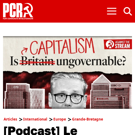
≡
Articles
International
Europe
Grande-Bretagne
[Podcast] Le