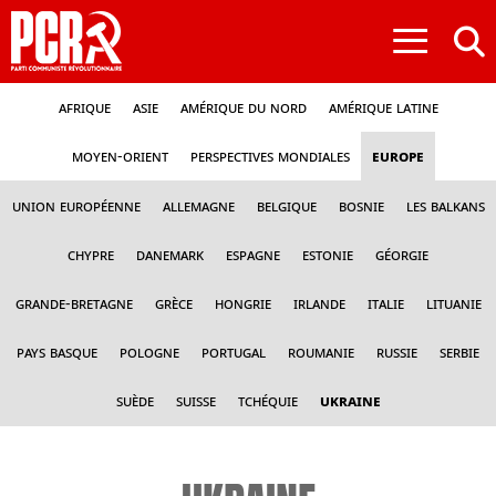
≡
Afrique
Asie
Amérique du nord
Amérique latine
Moyen-Orient
Perspectives mondiales
Europe
Union Européenne
Allemagne
Belgique
Bosnie
Les Balkans
Chypre
Danemark
Espagne
Estonie
Géorgie
Grande-Bretagne
Grèce
Hongrie
Irlande
Italie
Lituanie
Pays Basque
Pologne
Portugal
Roumanie
Russie
Serbie
Suède
Suisse
Tchéquie
Ukraine