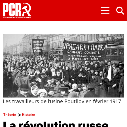
≡
Les travailleurs de l’usine Poutilov en février 1917
Théorie
Histoire
La révolution russe