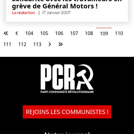
grève de Général Motors !
La rédaction
17 Janvier 2007
104
105
106
107
108
110
109
111
112
113
REJOINS LES COMMUNISTES !