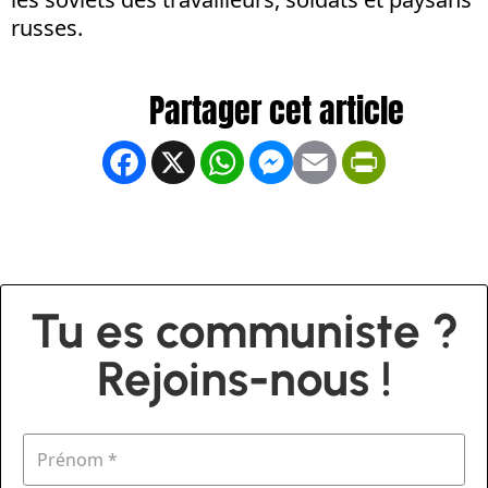
russes.
Facebook
X
WhatsApp
Messenger
Email
PrintFrien
Tu es communiste ?
Rejoins-nous !