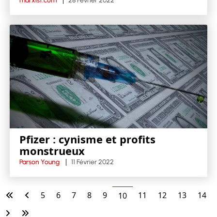
marxist.com
28 Février 2022
Pfizer : cynisme et profits
monstrueux
Parson Young
11 Février 2022
5
6
7
8
9
11
12
13
14
10