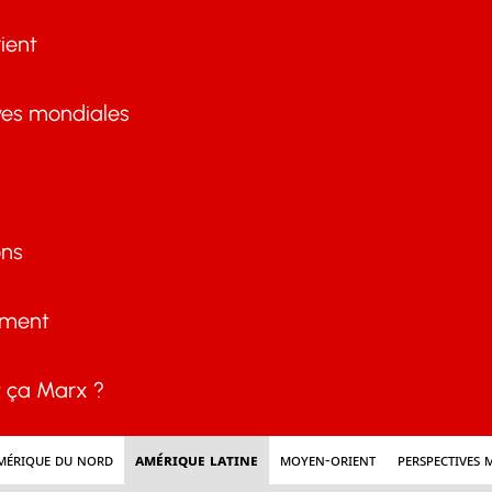
ient
ves mondiales
ons
ement
ça Marx ?
mérique du nord
Amérique latine
Moyen-Orient
Perspectives 