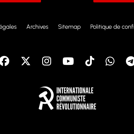
légales
Archives
Sitemap
Politique de conf
facebook
X
Instagram
Youtube
Tik To
Wh