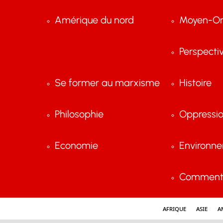
Amérique du nord
Moyen-Or
Perspecti
Se former au marxisme
Histoire
Philosophie
Oppressi
Economie
Environn
Comment 
Afrique
Asie
A