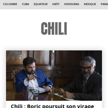
Colombie
Cuba
Equateur
Haïti
Honduras
Mexique
Para
CHILI
Chili : Boric poursuit son virage