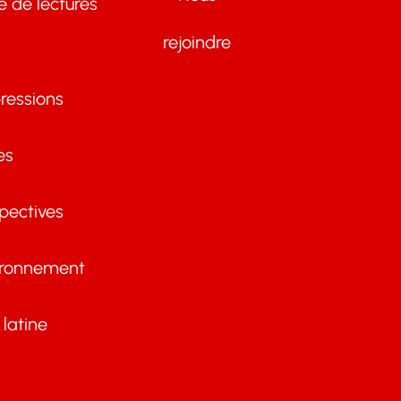
te de lectures
rejoindre
ressions
es
pectives
ironnement
latine