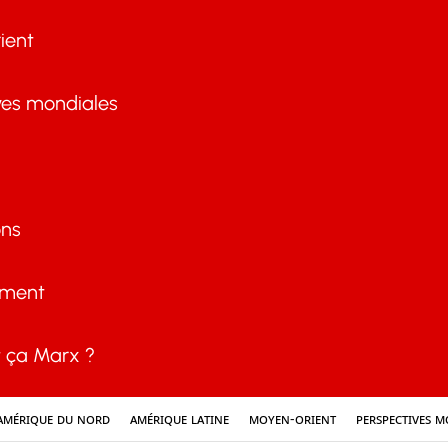
ient
ves mondiales
ons
ement
ça Marx ?
Amérique du nord
Amérique latine
Moyen-Orient
Perspectives m