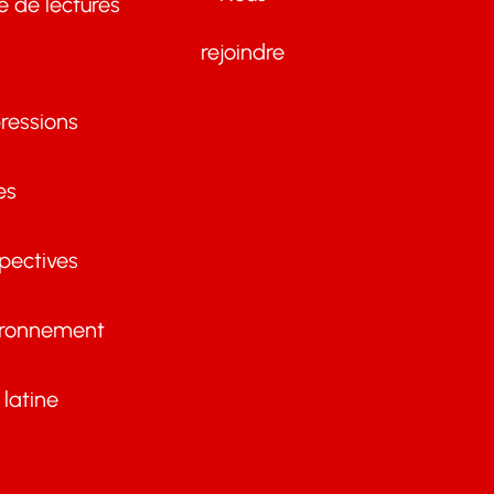
te de lectures
rejoindre
ressions
es
pectives
ironnement
latine