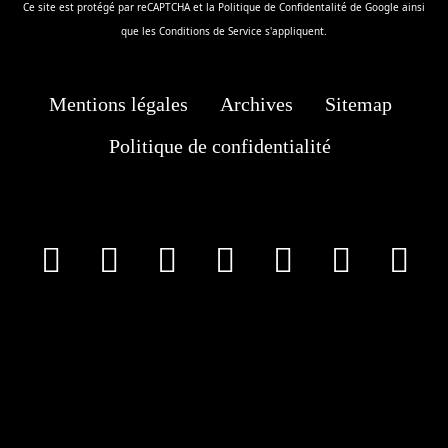
Ce site est protégé par reCAPTCHA et la
Politique de Confidentalité
de Google ainsi
que les
Conditions de Service
s'appliquent.
Mentions légales
Archives
Sitemap
Politique de confidentialité
facebook
X
Instagram
Youtube
Tik Tok
Wha
T