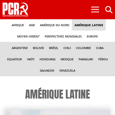
≡
Afrique
Asie
Amérique du nord
Amérique latine
Moyen-Orient
Perspectives mondiales
Europe
Argentine
Bolivie
Brésil
Chili
Colombie
Cuba
Equateur
Haïti
Honduras
Mexique
Paraguay
Pérou
Salvador
Venezuela
AMÉRIQUE LATINE