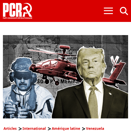
≡
Articles
International
Amérique latine
Venezuela