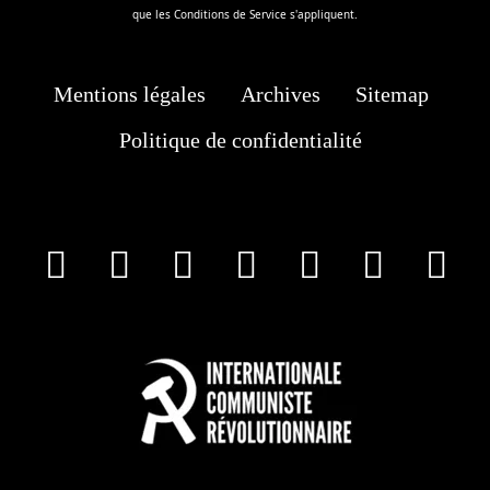
que les
Conditions de Service
s'appliquent.
Mentions légales
Archives
Sitemap
Politique de confidentialité
facebook
X
Instagram
Youtube
Tik Tok
Wha
T