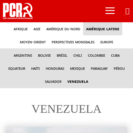
≡
Afrique
Asie
Amérique du nord
Amérique latine
Moyen-Orient
Perspectives mondiales
Europe
Argentine
Bolivie
Brésil
Chili
Colombie
Cuba
Equateur
Haïti
Honduras
Mexique
Paraguay
Pérou
Salvador
Venezuela
VENEZUELA