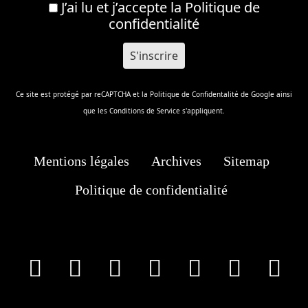
J’ai lu et j’accepte la
Politique de
confidentialité
Ce site est protégé par reCAPTCHA et la
Politique de Confidentalité
de Google ainsi
que les
Conditions de Service
s'appliquent.
Mentions légales
Archives
Sitemap
Politique de confidentialité
facebook
X
Instagram
Youtube
Tik Tok
Wha
T