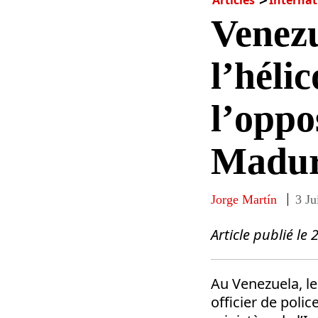
Articles
Internat
Venezu
l’héli
l’oppo
Madu
Jorge Martín
3 Ju
Article publié le 
Au Venezuela, le
officier de poli