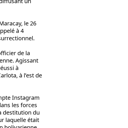
 diffusant un
 Maracay, le 26
appelé à 4
surrectionnel.
ficier de la
ienne. Agissant
réussi à
rlota, à l’est de
ompte Instagram
 dans les forces
a destitution du
r laquelle était
on bolivarienne