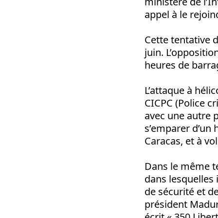
ministère de l’I
appel à le rejoi
Cette tentative 
juin. L’oppositio
heures de barrag
L’attaque à héli
CICPC (Police cr
avec une autre pe
s’emparer d’un h
Caracas, et à vo
Dans le même te
dans lesquelles i
de sécurité et d
président Maduro
écrit « 350 Liber