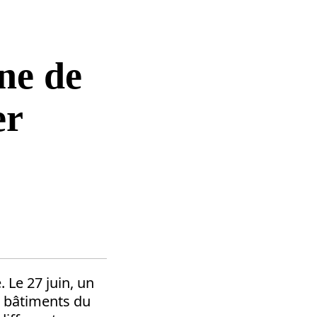
gne de
er
 Le 27 juin, un
s bâtiments du