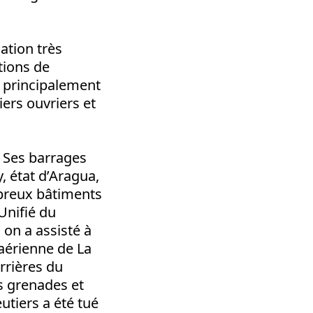
uation très
tions de
, principalement
iers ouvriers et
. Ses barrages
, état d’Aragua,
mbreux bâtiments
Unifié du
 on a assisté à
aérienne de La
arrières du
es grenades et
utiers a été tué