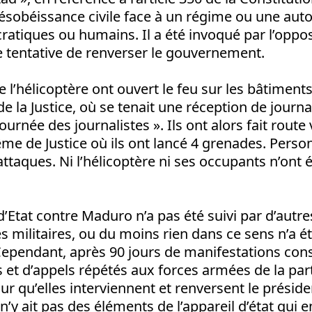
désobéissance civile face à un régime ou une auto
ratiques ou humains. Il a été invoqué par l’oppos
e tentative de renverser le gouvernement.
 l’hélicoptère ont ouvert le feu sur les bâtiment
 de la Justice, où se tenait une réception de journa
Journée des journalistes ». Ils ont alors fait route
me de Justice où ils ont lancé 4 grenades. Person
attaques. Ni l’hélicoptère ni ses occupants n’ont 
d’Etat contre Maduro n’a pas été suivi par d’autre
es militaires, ou du moins rien dans ce sens n’a ét
ependant, après 90 jours de manifestations cons
s et d’appels répétés aux forces armées de la part
r qu’elles interviennent et renversent le président
 n’y ait pas des éléments de l’appareil d’état qui 