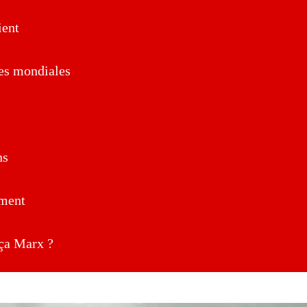
ent
es mondiales
ns
ment
a Marx ?