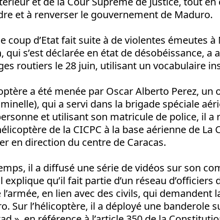
ntérieur et de la Cour Suprême de Justice, tout en
ndre et à renverser le gouvernement de Maduro.
de coup d’Etat fait suite à de violentes émeutes à
n, qui s’est déclarée en état de désobéissance, a 
es routiers le 28 juin, utilisant un vocabulaire in
coptère a été menée par Oscar Alberto Perez, un of
iminelle), qui a servi dans la brigade spéciale aér
rsonne et utilisant son matricule de police, il a 
élicoptère de la CICPC à la base aérienne de La Ca
ler en direction du centre de Caracas.
mps, il a diffusé une série de vidéos sur son c
l explique qu’il fait partie d’un réseau d’officiers
e l’armée, en lien avec des civils, qui demandent l
. Sur l’hélicoptère, il a déployé une banderole su
tad », en référence à l’article 350 de la Constituti