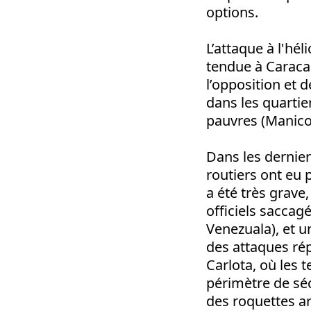
options.
L’attaque à l'hél
tendue à Caracas
l’opposition et 
dans les quartier
pauvres (Manico
Dans les dernier
routiers ont eu 
a été très grave
officiels saccag
Venezuala), et un
des attaques rép
Carlota, où les t
périmètre de séc
des roquettes ar