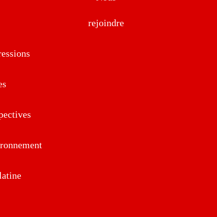
rejoindre
essions
es
pectives
ironnement
atine