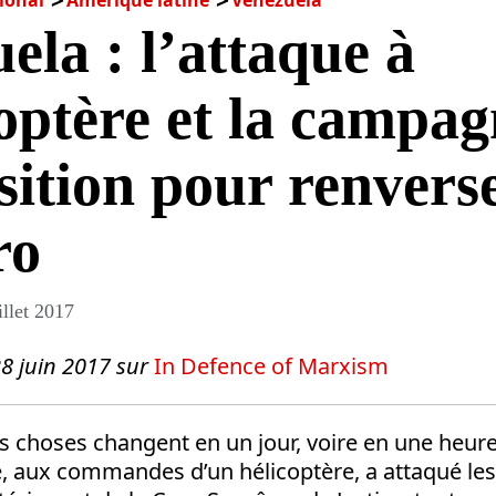
ional
Amérique latine
Venezuela
ela : l’attaque à
coptère et la campa
sition pour renvers
ro
illet 2017
28 juin 2017 sur
In Defence of Marxism
s choses changent en un jour, voire en une heure.
ce, aux commandes d’un hélicoptère, a attaqué le