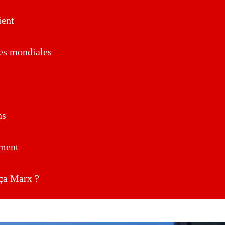
ent
es mondiales
ns
ment
a Marx ?