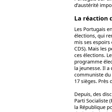
d’austérité impo
La réaction
Les Portugais en
élections, qui r
mis ses espoirs 
CDS). Mais les pe
ces élections. L
programme élect
la jeunesse. Il a
communiste du Po
17 sièges. Près 
Depuis, des dis
Parti Socialiste
la République p