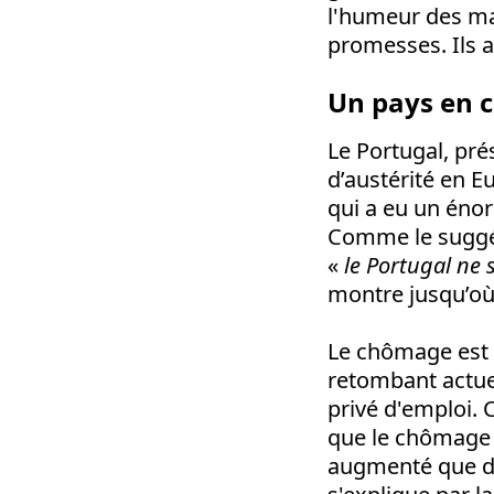
l'humeur des man
promesses. Ils a
Un pays en c
Le Portugal, pr
d’austérité en 
qui a eu un énor
Comme le suggér
«
le Portugal ne 
montre jusqu’où i
Le chômage est p
retombant actue
privé d'emploi. 
que le chômage 
augmenté que de