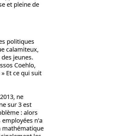
e et pleine de
s politiques
ue calamiteux,
t des jeunes.
assos Coehlo,
.
» Et ce qui suit
 2013, ne
e sur 3 est
oblème : alors
s employées n'a
on mathématique