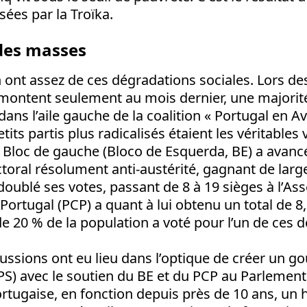
sées par la Troïka.
 des masses
 ont assez de ces dégradations sociales. Lors de
emontent seulement au mois dernier, une majorit
dans l’aile gauche de la coalition « Portugal en A
tits partis plus radicalisés étaient les véritable
e Bloc de gauche (Bloco de Esquerda, BE) a avanc
oral résolument anti-austérité, gagnant de larg
 doublé ses votes, passant de 8 à 19 sièges à l’As
rtugal (PCP) a quant à lui obtenu un total de 8,
de 20 % de la population a voté pour l’un de ces d
cussions ont eu lieu dans l’optique de créer un 
 (PS) avec le soutien du BE et du PCP au Parlement
ortugaise, en fonction depuis près de 10 ans, u