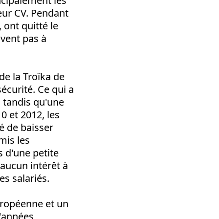
incipalement les
leur CV. Pendant
ont quitté le
ivent pas à
e la Troïka de
sécurité. Ce qui a
 tandis qu'une
0 et 2012, les
é de baisser
mis les
s d'une petite
aucun intérêt à
es salariés.
Européenne et un
d'années