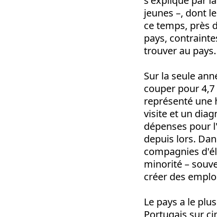
s'explique par l
jeunes –, dont l
ce temps, près d
pays, contrainte
trouver au pays.
Sur la seule an
couper pour 4,7 m
représenté une 
visite et un dia
dépenses pour l
depuis lors. Dan
compagnies d'éle
minorité – souve
créer des emploi
Le pays a le plu
Portugais sur cin