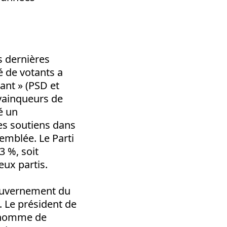
s dernières
é de votants a
vant » (PSD et
s vainqueurs de
é un
es soutiens dans
semblée. Le Parti
3 %, soit
eux partis.
gouvernement du
. Le président de
n homme de