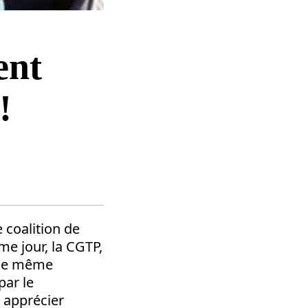
ent
!
 coalition de
me jour, la CGTP,
t ce même
par le
u apprécier