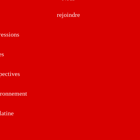
rejoindre
essions
es
pectives
ironnement
atine