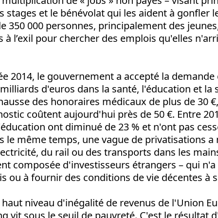
a multiplication de « jobs » non payés – visant pr
es stages et le bénévolat qui les aident à gonfler 
e 350 000 personnes, principalement des jeunes, 
s à l’exil pour chercher des emplois qu'elles n'arr
née 2014, le gouvernement a accepté la demande d
illiards d'euros dans la santé, l'éducation et la 
hausse des honoraires médicaux de plus de 30 €,
gnostic coûtent aujourd'hui près de 50 €. Entre 201
'éducation ont diminué de 23 % et n'ont pas cess
s le même temps, une vague de privatisations a 
ctricité, du rail ou des transports dans les main
nt composée d'investisseurs étrangers – qui n'a 
s ou à fournir des conditions de vie décentes à s
s haut niveau d'inégalité de revenus de l'Union 
q vit sous le seuil de pauvreté. C'est le résultat 