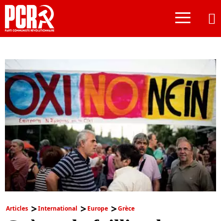
≡
Articles
International
Europe
Grèce