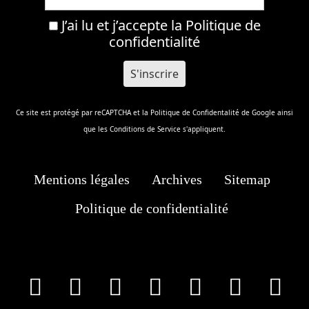
J’ai lu et j’accepte la
Politique de
confidentialité
Ce site est protégé par reCAPTCHA et la
Politique de Confidentalité
de Google ainsi
que les
Conditions de Service
s'appliquent.
Mentions légales
Archives
Sitemap
Politique de confidentialité
facebook
X
Instagram
Youtube
Tik Tok
Wha
T