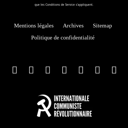
que les
Conditions de Service
s'appliquent.
Mentions légales
Archives
Sitemap
Politique de confidentialité
facebook
X
Instagram
Youtube
Tik Tok
Wha
T