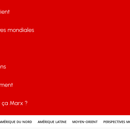
ient
ves mondiales
ons
ement
ça Marx ?
Amérique du nord
Amérique latine
Moyen-Orient
Perspectives m