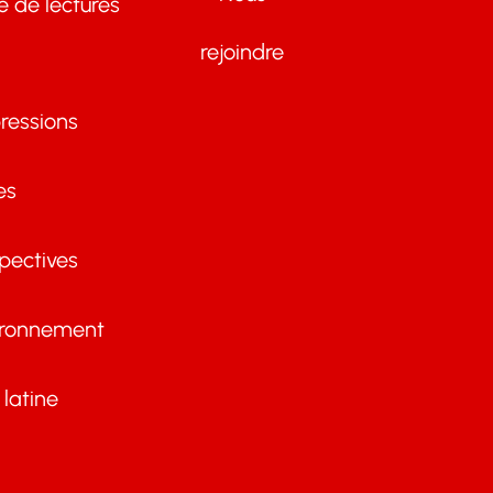
te de lectures
rejoindre
ressions
es
pectives
ironnement
latine