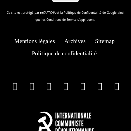
Ce site est protégé par reCAPTCHA et la
Politique de Confidentalité
de Google ainsi
que les
Conditions de Service
s'appliquent.
Mentions légales
Archives
Sitemap
Politique de confidentialité
facebook
X
Instagram
Youtube
Tik Tok
Wha
T