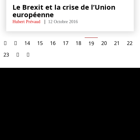
Le Brexit et la crise de l’Union
européenne
Hubert Prévaud
12 Octobre 2016
14
15
16
17
18
20
21
22
19
23