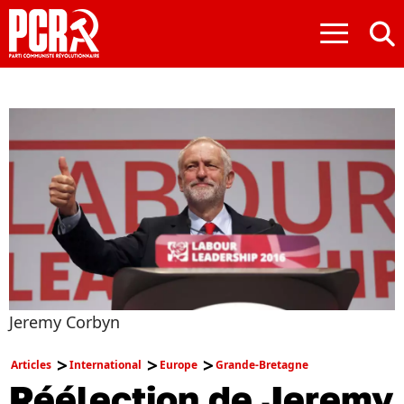
≡
Jeremy Corbyn
Articles
International
Europe
Grande-Bretagne
Réélection de Jeremy