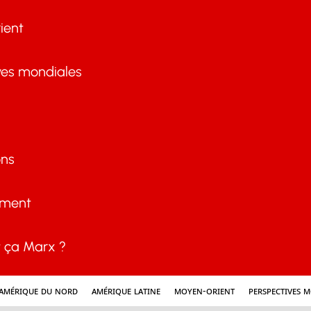
ient
ves mondiales
ons
ement
ça Marx ?
Amérique du nord
Amérique latine
Moyen-Orient
Perspectives 