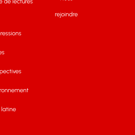
te de lectures
rejoindre
ressions
es
pectives
ironnement
latine