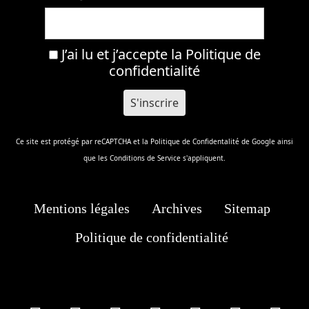
J’ai lu et j’accepte la
Politique de
confidentialité
Ce site est protégé par reCAPTCHA et la
Politique de Confidentalité
de Google ainsi
que les
Conditions de Service
s'appliquent.
Mentions légales
Archives
Sitemap
Politique de confidentialité
facebook
X
Instagram
Youtube
Tik Tok
Wha
T