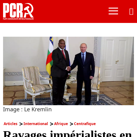
≡
Image : Le Kremlin
Articles
International
Afrique
Centrafique
Ravages impérialistes en