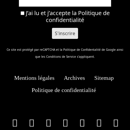
Ce site est protégé par reCAPTCHA et la
Politique de Confidentalité
de Google ainsi
que les
Conditions de Service
s'appliquent.
Mentions légales
Archives
Sitemap
Politique de confidentialité
facebook
X
Instagram
Youtube
Tik Tok
Wha
T