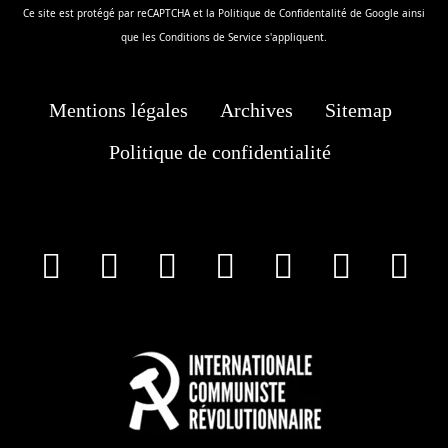
Ce site est protégé par reCAPTCHA et la
Politique de Confidentalité
de Google ainsi
que les
Conditions de Service
s'appliquent.
Mentions légales
Archives
Sitemap
Politique de confidentialité
facebook
X
Instagram
Youtube
Tik Tok
Wha
T