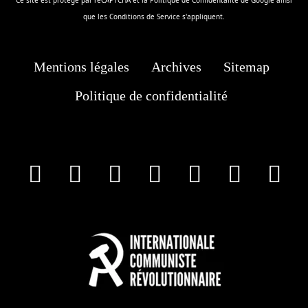
que les
Conditions de Service
s'appliquent.
Mentions légales
Archives
Sitemap
Politique de confidentialité
facebook
X
Instagram
Youtube
Tik Tok
Wha
T