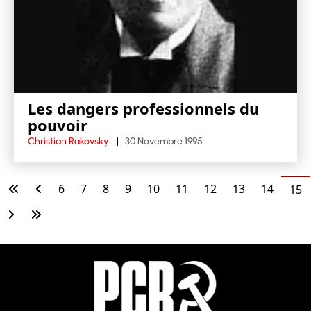
Les dangers professionnels du
pouvoir
Christian Rakovsky
30 Novembre 1995
6
7
8
9
10
11
12
13
14
15