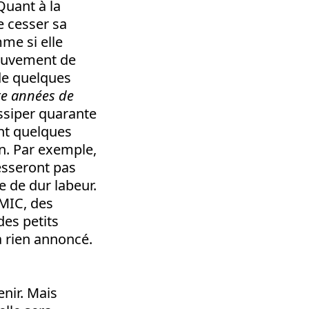
Quant à la
e cesser sa
me si elle
mouvement de
 de quelques
te années de
ssiper quarante
ant quelques
on. Par exemple,
esseront pas
e de dur labeur.
SMIC, des
des petits
a rien annoncé.
enir. Mais