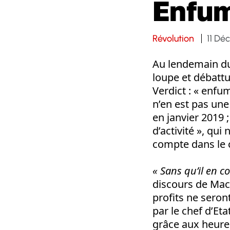
Enfum
Révolution
11 Dé
Au lendemain du
loupe et débattu
Verdict : « enfu
n’en est pas une
en janvier 2019 
d’activité », qu
compte dans le ca
« Sans qu’il en c
discours de Macr
profits ne seron
par le chef d’Et
grâce aux heur