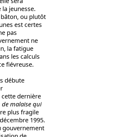
lle sera
 la jeunesse.
 bâton, ou plutôt
unes est certes
he pas
uvernement ne
n, la fatigue
ans les calculs
e fiévreuse.
es débute
r
cette dernière
 de malaise qui
e plus fragile
e décembre 1995.
 du gouvernement
isation de