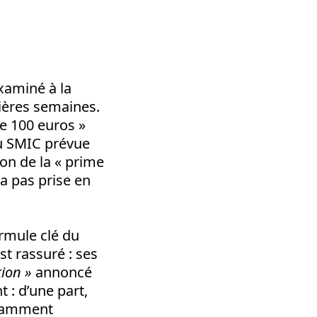
xaminé à la
nières semaines.
de 100 euros »
du SMIC prévue
ion de la « prime
ra pas prise en
ormule clé du
st rassuré : ses
tion »
annoncé
 : d’une part,
tamment