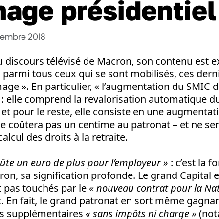
age présidentiel
cembre 2018
 discours télévisé de Macron, son contenu est e
 parmi tous ceux qui se sont mobilisés, ces der
mage ». En particulier, « l’augmentation du SMIC 
 : elle comprend la revalorisation automatique 
; et pour le reste, elle consiste en une augmentat
i ne coûtera pas un centime au patronat – et ne se
lcul des droits à la retraite.
oûte un euro de plus pour l’employeur »
: c’est la f
on, sa signification profonde. Le grand Capital e
t pas touchés par le
« nouveau contrat pour la Na
at. En fait, le grand patronat en sort même gagnant
es supplémentaires
« sans impôts ni charge »
(no