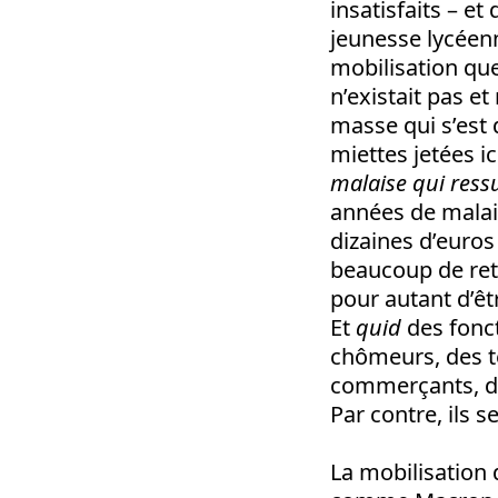
insatisfaits – e
jeunesse lycéenn
mobilisation qu
n’existait pas e
masse qui s’est 
miettes jetées ic
malaise qui ressu
années de malais
dizaines d’euros
beaucoup de ret
pour autant d’êt
Et
quid
des fonct
chômeurs, des te
commerçants, des
Par contre, ils s
La mobilisation 