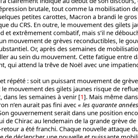
a clairement indiqué au début de son discours, e
pression brutale, tout comme la mobilisation de
uelques petites carottes, Macron a brandi le gros
ue du CRS. En outre, le mouvement des gilets ja
nd et extrêmement combatif, mais s’il ne débouc
un mouvement de grèves reconductibles, le go
ubstantiel. Or, après des semaines de mobilisatio
aller au sein du mouvement. Cette fatigue entre d
, qui attend la trêve de Noël avec une impatienc
 et répété : soit un puissant mouvement de grèv
 le mouvement des gilets jaunes risque de reflue
 dans les semaines à venir [
1
]. Mais même dans 
n n’en aurait pas fini avec
« les quarante années
 Son gouvernement serait dans une position encor
elui de Chirac au lendemain de la grande grève d
-retour a été franchi. Chaque nouvelle attaque
le de déclencher une nouvelle et puissante mobil