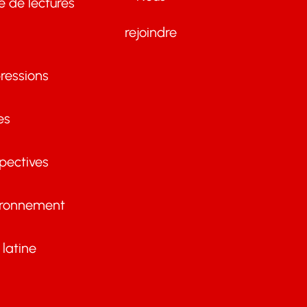
te de lectures
rejoindre
ressions
es
pectives
ironnement
latine