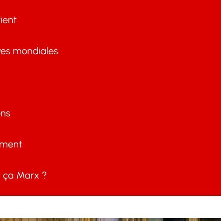
ient
ves mondiales
ons
ement
ça Marx ?