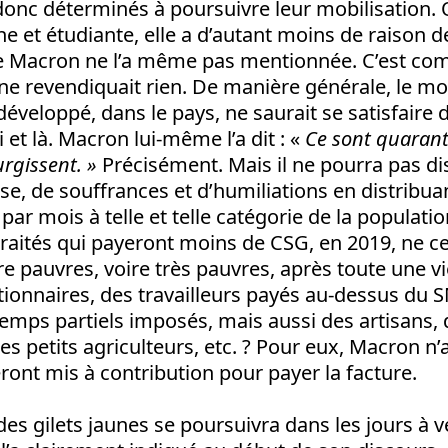
t donc déterminés à poursuivre leur mobilisation. 
e et étudiante, elle a d’autant moins de raison d
e Macron ne l’a même pas mentionnée. C’est com
t ne revendiquait rien. De manière générale, le 
développé, dans le pays, ne saurait se satisfaire
i et là. Macron lui-même l’a dit : «
Ce sont quaran
rgissent. »
Précisément. Mais il ne pourra pas di
e, de souffrances et d’humiliations en distribu
 par mois à telle et telle catégorie de la populati
raités qui payeront moins de CSG, en 2019, ne c
re pauvres, voire très pauvres, après toute une vi
ionnaires, des travailleurs payés au-dessus du 
mps partiels imposés, mais aussi des artisans, 
 petits agriculteurs, etc. ? Pour eux, Macron n’
eront mis à contribution pour payer la facture.
des gilets jaunes se poursuivra dans les jours à v