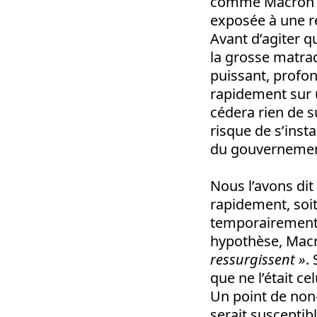
comme Macron l’
exposée à une ré
Avant d’agiter q
la grosse matraq
puissant, profo
rapidement sur 
cédera rien de s
risque de s’inst
du gouvernement
Nous l’avons dit
rapidement, soit
temporairement,
hypothèse, Macro
ressurgissent »
.
que ne l’était c
Un point de non
serait susceptib