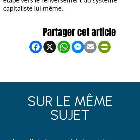
étape vers le renversement du système
capitaliste lui-même.
Facebook
X
WhatsApp
Messenger
Email
PrintFrien
SUR LE MÊME
SUJET