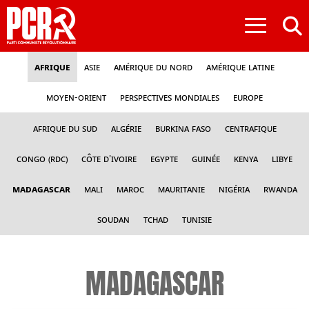
≡
Afrique
Asie
Amérique du nord
Amérique latine
Moyen-Orient
Perspectives mondiales
Europe
Afrique du sud
Algérie
Burkina Faso
Centrafique
Congo (RDC)
Côte d'Ivoire
Egypte
Guinée
Kenya
Libye
Madagascar
Mali
Maroc
Mauritanie
Nigéria
Rwanda
Soudan
Tchad
Tunisie
MADAGASCAR