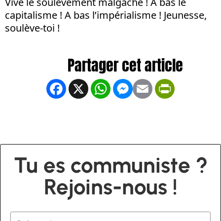
Vive le soulèvement malgache ! A bas le
capitalisme ! A bas l’impérialisme ! Jeunesse,
soulève-toi !
Facebook
X
WhatsApp
Messenger
Email
PrintFrien
Tu es communiste ?
Rejoins-nous !