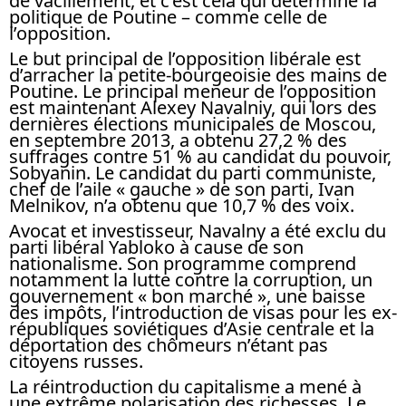
de vacillement, et c’est cela qui détermine la
politique de Poutine – comme celle de
l’opposition.
Le but principal de l’opposition libérale est
d’arracher la petite-bourgeoisie des mains de
Poutine. Le principal meneur de l’opposition
est maintenant Alexey Navalniy, qui lors des
dernières élections municipales de Moscou,
en septembre 2013, a obtenu 27,2 % des
suffrages contre 51 % au candidat du pouvoir,
Sobyanin. Le candidat du parti communiste,
chef de l’aile « gauche » de son parti, Ivan
Melnikov, n’a obtenu que 10,7 % des voix.
Avocat et investisseur, Navalny a été exclu du
parti libéral Yabloko à cause de son
nationalisme. Son programme comprend
notamment la lutte contre la corruption, un
gouvernement « bon marché », une baisse
des impôts, l’introduction de visas pour les ex-
républiques soviétiques d’Asie centrale et la
déportation des chômeurs n’étant pas
citoyens russes.
La réintroduction du capitalisme a mené à
une extrême polarisation des richesses. Le