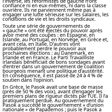
l’inverse, les réformistes de gauche n’ont
confiance ni en eux-mêmes, ni dans la classe
ouvrière. Ils ne parviennent même pas à
engager une lutte sérieuse sur les salaires, les
conditions de vie et les droits syndicaux.
Toute une série de gouvernements de
« gauche » ont été éjectés du pouvoir après
avoir mené des coupes : en Espagne, en
Islande, au Portugal, en Norvège, en Grèce et,
avant cela, en Italie. D’autres vont
probablement perdre le pouvoir aux
prochaines élections : au Danemark, en
Irlande et en France. Le Parti Travailliste
irlandais bénéficiait de bons sondages avant
d’entrer dans un gouvernement de coalition
bourgeois menant une politique d’austérité.
En conséquence, il est passé de 24 à 4 % de
soutien dans l’opinion.
En Grèce, le Pasok avait une base de masse
(près de 50 % des voix), avant d’engager les
premiers plans de rigueur dictés par l’UE. Il l’a
pratiquement perdue. Au gouvernement du
Pasok a succédé le gouvernement « d’union
nationale » de Papademos ; puis le Pasok a