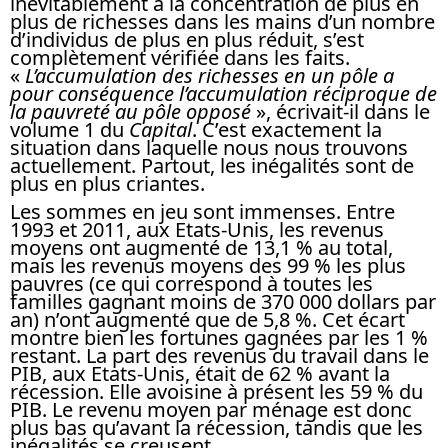
inévitablement à la concentration de plus en
plus de richesses dans les mains d’un nombre
d’individus de plus en plus réduit, s’est
complètement vérifiée dans les faits.
«
L’accumulation des richesses en un pôle a
pour conséquence l’accumulation réciproque de
la pauvreté au pôle opposé
», écrivait-il dans le
volume 1 du
Capital
. C’est exactement la
situation dans laquelle nous nous trouvons
actuellement. Partout, les inégalités sont de
plus en plus criantes.
Les sommes en jeu sont immenses. Entre
1993 et 2011, aux Etats-Unis, les revenus
moyens ont augmenté de 13,1 % au total,
mais les revenus moyens des 99 % les plus
pauvres (ce qui correspond à toutes les
familles gagnant moins de 370 000 dollars par
an) n’ont augmenté que de 5,8 %. Cet écart
montre bien les fortunes gagnées par les 1 %
restant. La part des revenus du travail dans le
PIB, aux Etats-Unis, était de 62 % avant la
récession. Elle avoisine à présent les 59 % du
PIB. Le revenu moyen par ménage est donc
plus bas qu’avant la récession, tandis que les
inégalités se creusent.