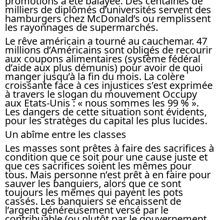
promotions a été balayée. Des centaines de
milliers de diplômés d’universités servent des
hamburgers chez McDonald’s ou remplissent
les rayonnages de supermarchés.
Le rêve américain a tourné au cauchemar. 47
millions d’Américains sont obligés de recourir
aux coupons alimentaires (système fédéral
d’aide aux plus démunis) pour avoir de quoi
manger jusqu’à la fin du mois. La colère
croissante face à ces injustices s’est exprimée
à travers le slogan du mouvement Occupy
aux Etats-Unis : « nous sommes les 99 % ».
Les dangers de cette situation sont évidents,
pour les stratèges du capital les plus lucides.
Un abîme entre les classes
Les masses sont prêtes à faire des sacrifices à
condition que ce soit pour une cause juste et
que ces sacrifices soient les mêmes pour
tous. Mais personne n’est prêt à en faire pour
sauver les banquiers, alors que ce sont
toujours les mêmes qui payent les pots
cassés. Les banquiers se encaissent de
l’argent généreusement versé par le
contribuable (ou plutôt par le gouvernement,