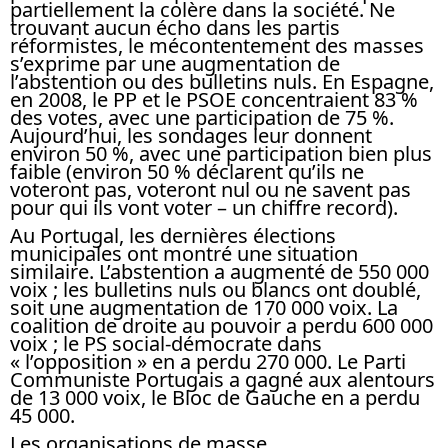
partiellement la colère dans la société. Ne
trouvant aucun écho dans les partis
réformistes, le mécontentement des masses
s’exprime par une augmentation de
l’abstention ou des bulletins nuls. En Espagne,
en 2008, le PP et le PSOE concentraient 83 %
des votes, avec une participation de 75 %.
Aujourd’hui, les sondages leur donnent
environ 50 %, avec une participation bien plus
faible (environ 50 % déclarent qu’ils ne
voteront pas, voteront nul ou ne savent pas
pour qui ils vont voter – un chiffre record).
Au Portugal, les dernières élections
municipales ont montré une situation
similaire. L’abstention a augmenté de 550 000
voix ; les bulletins nuls ou blancs ont doublé,
soit une augmentation de 170 000 voix. La
coalition de droite au pouvoir a perdu 600 000
voix ; le PS social-démocrate dans
« l’opposition » en a perdu 270 000. Le Parti
Communiste Portugais a gagné aux alentours
de 13 000 voix, le Bloc de Gauche en a perdu
45 000.
Les organisations de masse