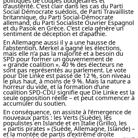
politiques de coupes budgétaires et
d’austérité. C’est clair dans les cas du Parti
Social Démocrate suédois, de Parti Travailliste
britannique, du Parti Social-Démocrate
allemand, du Parti Socialiste Ouvrier Espagnol
et du Pasok en Grèce. C’est cela génère un
sentiment de déception et d’apathie.
En Allemagne aussi il y a une hausse de
l’abstention. Merkel a gagné les élections,
mais elle n’a pas la majorité et a besoin du
SPD pour former un gouvernement de
« grande coalition ». 40 % des électeurs ne
sont pas représentés au parlement. Le vote
pour Die Linke est passé de 12 %, son niveau
le plus haut, à moins de 9 %. Mais la nature a
horreur du vide, et la formation d’une
coalition SPD-CDU signifie que Die Linke est la
seule opposition réelle – et peut commencer à
accumuler du soutien.
En conséquence, on assiste à l’émergence de
nouveaux partis : les Verts (Suède), les
populistes en Islande et en Italie (Grillo), les
« partis pirates » (Suède, Allemagne, Islande) –
et la montée de partis d’extrême droite