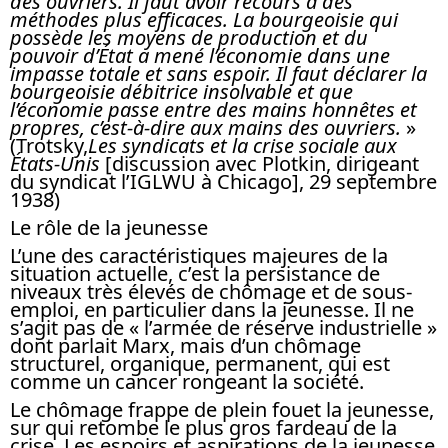
des ouvriers. Il faut avoir recours à des
méthodes plus efficaces. La bourgeoisie qui
possède les moyens de production et du
pouvoir d’État a mené l’économie dans une
impasse totale et sans espoir. Il faut déclarer la
bourgeoisie débitrice insolvable et que
l’économie passe entre des mains honnêtes et
propres, c’est-à-dire aux mains des ouvriers.
»
(Trotsky,
Les syndicats et la crise sociale aux
États-Unis
[discussion avec Plotkin, dirigeant
du syndicat l’IGLWU à Chicago], 29 septembre
1938)
Le rôle de la jeunesse
L’une des caractéristiques majeures de la
situation actuelle, c’est la persistance de
niveaux très élevés de chômage et de sous-
emploi, en particulier dans la jeunesse. Il ne
s’agit pas de « l’armée de réserve industrielle »
dont parlait Marx, mais d’un chômage
structurel, organique, permanent, qui est
comme un cancer rongeant la société.
Le chômage frappe de plein fouet la jeunesse,
sur qui retombe le plus gros fardeau de la
crise. Les espoirs et aspirations de la jeunesse