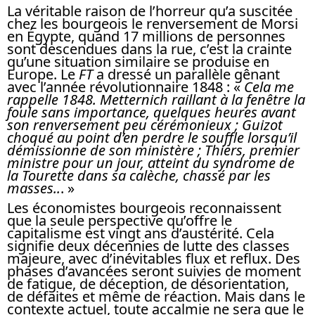
La véritable raison de l’horreur qu’a suscitée
chez les bourgeois le renversement de Morsi
en Égypte, quand 17 millions de personnes
sont descendues dans la rue, c’est la crainte
qu’une situation similaire se produise en
Europe. Le
FT
a dressé un parallèle gênant
avec l’année révolutionnaire 1848 : «
Cela me
rappelle 1848. Metternich raillant à la fenêtre la
foule sans importance, quelques heures avant
son renversement peu cérémonieux ; Guizot
choqué au point d’en perdre le souffle lorsqu’il
démissionne de son ministère ; Thiers, premier
ministre pour un jour, atteint du syndrome de
la Tourette dans sa calèche, chassé par les
masses..
. »
Les économistes bourgeois reconnaissent
que la seule perspective qu’offre le
capitalisme est vingt ans d’austérité. Cela
signifie deux décennies de lutte des classes
majeure, avec d’inévitables flux et reflux. Des
phases d’avancées seront suivies de moment
de fatigue, de déception, de désorientation,
de défaites et même de réaction. Mais dans le
contexte actuel, toute accalmie ne sera que le