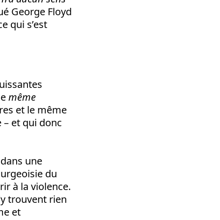
 tué George Floyd
e qui s’est
uissantes
le
même
ères et le même
 – et qui donc
e dans une
bourgeoisie du
ir à la violence.
’y trouvent rien
me et