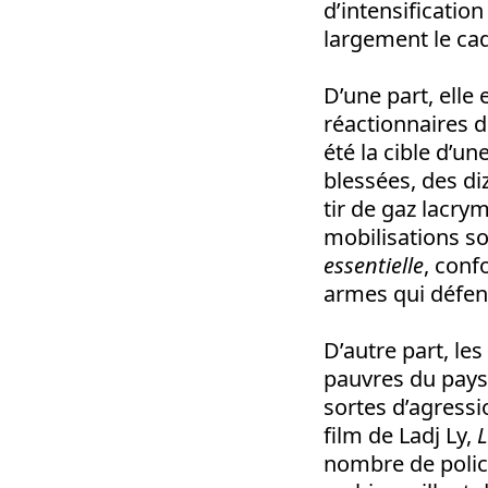
d’intensification
largement le cad
D’une part, elle
réactionnaires d
été la cible d’u
blessées, des di
tir de gaz lacrym
mobilisations so
essentielle
, conf
armes qui défend
D’autre part, le
pauvres du pays, 
sortes d’agressi
film de Ladj Ly,
L
nombre de polici