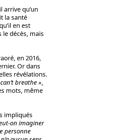
il arrive qu’un
it la santé
qu’il en est
s le décès, mais
aoré, en 2016,
ernier. Or dans
lles révélations.
 can’t breathe »
,
êmes mots, même
ers impliqués
ut-on imaginer
ne personne
 n’a aucun sens