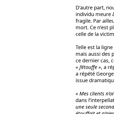
D’autre part, nou
individu meure à 
fragile. Par aille
mort. Ce n’est p
celle de la vict
Telle est la lig
mais aussi des p
ce dernier cas, 
« J’étouffe »
, a r
a répété George
issue dramatiqu
« Mes clients n’o
dans l’interpell
une seule second
étouffait et n’aie