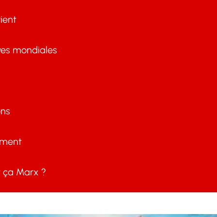
ient
ves mondiales
ons
ement
ça Marx ?