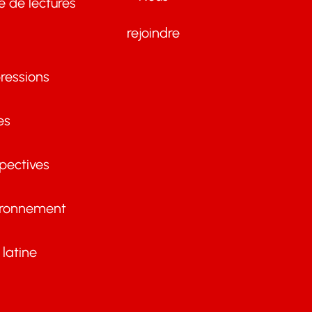
te de lectures
rejoindre
ressions
es
pectives
ironnement
latine