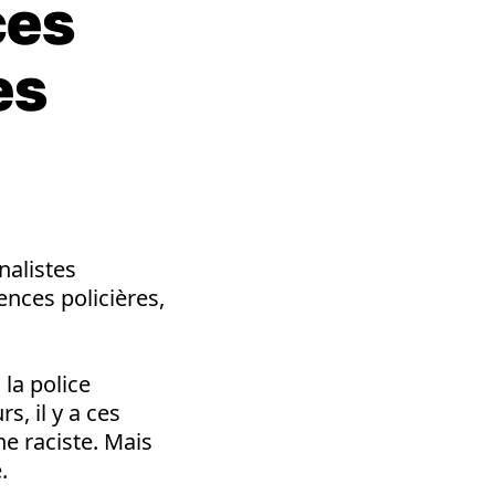
ces
es
nalistes
ences policières,
 la police
s, il y a ces
e raciste. Mais
.