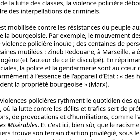
 de la lutte des classes, la violence policière débo
re des interpellations de criminels.
 est mobilisée contre les résistances du peuple au
e la bourgeoisie. Par exemple, le mouvement des
ne violence policière inouïe ; des centaines de per
zaines mutilées ; Zineb Redouane, à Marseille, a 
ogène (et l’auteur de ce tir disculpé). En répriman
ciales, la police et la gendarmerie sont au cœur 
ormément à l’essence de l’appareil d’Etat : « de
ent la propriété bourgeoise » (Marx).
s violences policières rythment le quotidien des qu
où la lutte contre les délits et trafics sert de pr
ons, de provocations et d’humiliations, comme l’a 
es Misérables
. Et c’est ici, bien sûr, que le racism
ers trouve son terrain d’action privilégié, sous le