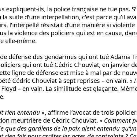
s expliquent-ils, la police française ne tue pas. S’
la suite d’une interpellation, c’est parce qu’il ava
urs, l’interpellé résistait d’une manière si violente 
lus la violence des policiers qui est en cause, dan
ime elle-même.
ne de défense des gendarmes qui ont tué Adama Tr
oliciers qui ont tué Cédric Chouviat, en janvier d
cette ligne de défense est mise à mal par de nouve
épété Cédric Chouviat à sept reprises – en vain.
« I
 Floyd – en vain. La similitude est glaçante. M
e.
nt rien entendu »
, affirme l’avocat de trois polici
ation meurtrière de Cédric Chouviat.
« Comment pe
e que des gardiens de la paix aient entendu qu’u
nt rien fait pour arrêter les actes de contrainte
? Ça