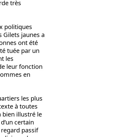
rde très
x politiques
 Gilets jaunes a
sonnes ont été
été tuée par un
t les
de leur fonction
s hommes en
artiers les plus
étexte à toutes
bien illustré le
e d’un certain
 regard passif