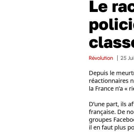
Le ra
polici
class
Révolution
25 Ju
Depuis le meurtr
réactionnaires n
la France n’a « r
D’une part, ils a
française. De nom
groupes Facebook
il en faut plus p