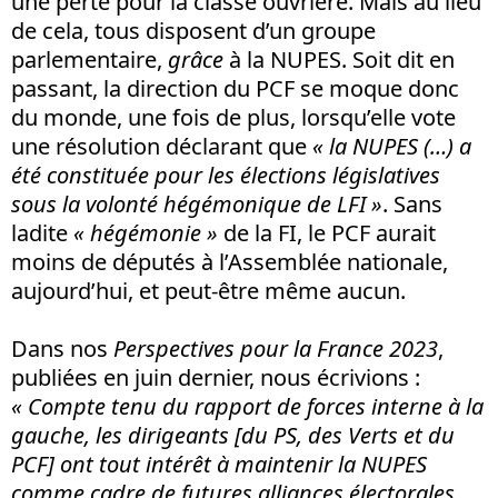
une perte pour la classe ouvrière. Mais au lieu
de cela, tous disposent d’un groupe
parlementaire,
grâce
à la NUPES. Soit dit en
passant, la direction du PCF se moque donc
du monde, une fois de plus, lorsqu’elle vote
une résolution déclarant que
« la NUPES (…) a
été constituée pour les élections législatives
sous la volonté hégémonique de LFI »
. Sans
ladite
« hégémonie »
de la FI, le PCF aurait
moins de députés à l’Assemblée nationale,
aujourd’hui, et peut-être même aucun.
Dans nos
Perspectives pour la France 2023
,
publiées en juin dernier, nous écrivions :
« Compte tenu du rapport de forces interne à la
gauche, les dirigeants [du PS, des Verts et du
PCF] ont tout intérêt à maintenir la NUPES
comme cadre de futures alliances électorales,