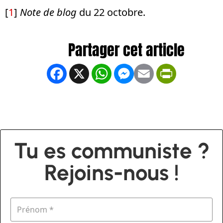
[
1
]
Note de blog
du 22 octobre.
Facebook
X
WhatsApp
Messenger
Email
PrintFrien
Tu es communiste ?
Rejoins-nous !