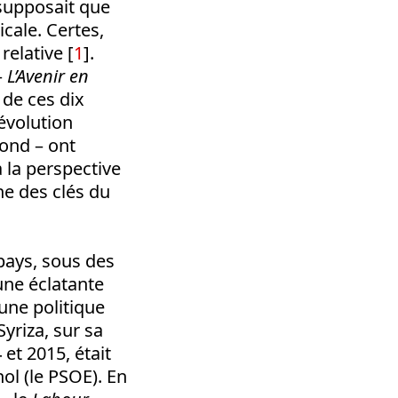
e supposait que
cale. Certes,
relative [
1
].
–
L’Avenir en
 de ces dix
évolution
fond – ont
 la perspective
ne des clés du
ays, sous des
une éclatante
 une politique
yriza, sur sa
et 2015, était
l (le PSOE). En