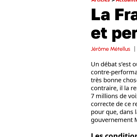
La Fr
et pe
Jérôme Métellus
Un débat s’est o
contre-performa
très bonne chose.
contraire, il la
7 millions de voi
correcte de ce 
pour que, dans la
gouvernement 
Les conditio