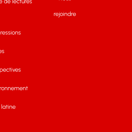
te de lectures
rejoindre
ressions
es
pectives
ironnement
latine