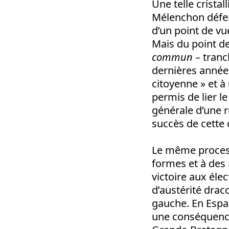
Une telle cristal
Mélenchon défen
d’un point de vue
Mais du point de
commun
– tranc
dernières années
citoyenne » et à
permis de lier l
générale d’une r
succès de cette 
Le même process
formes et à des 
victoire aux éle
d’austérité drac
gauche. En Espag
une conséquence