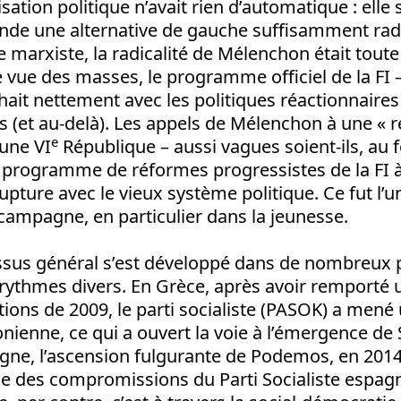
lisation politique n’avait rien d’automatique : ell
de une alternative de gauche suffisamment radi
 marxiste, la radicalité de Mélenchon était toute 
 vue des masses, le programme officiel de la FI 
hait nettement avec les politiques réactionnaires
 (et au-delà). Les appels de Mélenchon à une « r
e
 une VI
République – aussi vagues soient-ils, au 
e programme de réformes progressistes de la FI à
upture avec le vieux système politique. Ce fut l’u
campagne, en particulier dans la jeunesse.
us général s’est développé dans de nombreux p
rythmes divers. En Grèce, après avoir remporté 
ctions de 2009, le parti socialiste (PASOK) a mené
onienne, ce qui a ouvert la voie à l’émergence de S
ne, l’ascension fulgurante de Podemos, en 2014 
 des compromissions du Parti Socialiste espagno