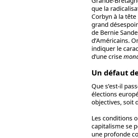
Grande-Bretagne,
que la radicalis
Corbyn à la tête 
grand désespoir 
de Bernie Sander
d’Américains. On
indiquer le cara
d’une crise
mond
Un défaut de
Que s’est-il pass
élections europé
objectives, soit 
Les conditions 
capitalisme se p
une profonde col