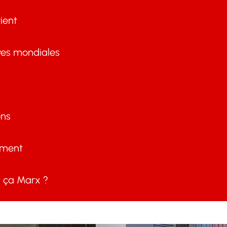
ient
ves mondiales
ons
ement
ça Marx ?