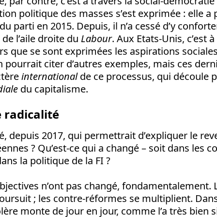
 par contre, c’est à travers la social-démocratie 
ation politique des masses s’est exprimée : elle a
du parti en 2015. Depuis, il n’a cessé d’y conforte
de l’aile droite du
Labour
. Aux Etats-Unis, c’est à
s que se sont exprimées les aspirations sociales
 pourrait citer d’autres exemples, mais ces derni
ctère
international
de ce processus, qui découle 
iale
du capitalisme.
 radicalité
é, depuis 2017, qui permettrait d’expliquer le rev
ennes ? Qu’est-ce qui a changé – soit dans les c
dans la politique de la FI ?
objectives n’ont pas changé, fondamentalement. L
oursuit ; les contre-réformes se multiplient. Dan
ère monte de jour en jour, comme l’a très bien s