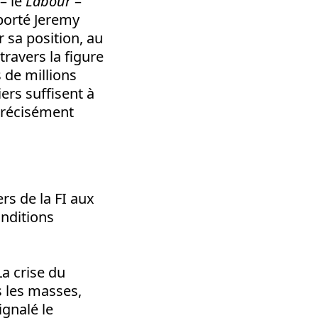
– le
Labour
–
 porté Jeremy
r sa position, au
 travers la figure
 de millions
ers suffisent à
précisément
ers de la FI aux
onditions
a crise du
s les masses,
ignalé le