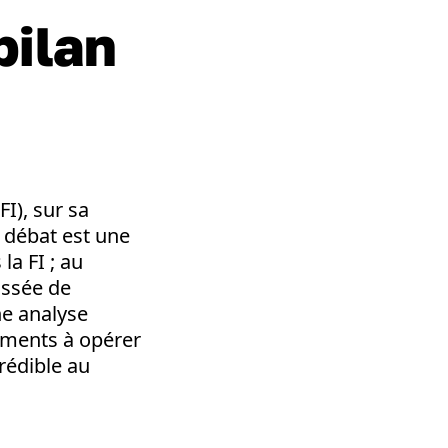
bilan
I), sur sa
 débat est une
la FI ; au
assée de
Une analyse
ements à opérer
crédible au