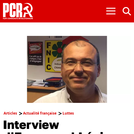
≡
Articles
Actualité française
Luttes
Interview