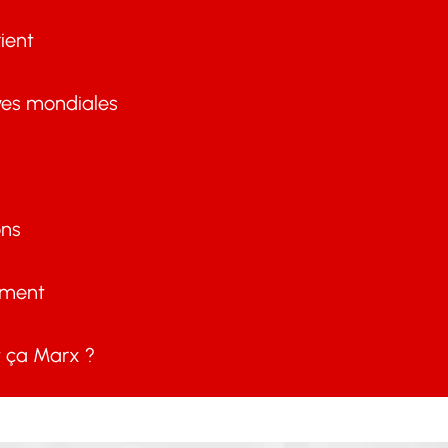
ient
ves mondiales
ons
ement
ça Marx ?