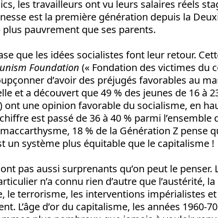
ics, les travailleurs ont vu leurs salaires réels st
eunesse est la première génération depuis la Deu
e plus pauvrement que ses parents.
ase que les idées socialistes font leur retour. Cet
munism Foundation
(« Fondation des victimes du
oupçonner d’avoir des préjugés favorables au ma
le et a découvert que 49 % des jeunes de 16 à 23
) ont une opinion favorable du socialisme, en ha
chiffre est passé de 36 à 40 % parmi l’ensemble 
 maccarthysme, 18 % de la Génération Z pense q
un système plus équitable que le capitalisme !
sont pas aussi surprenants qu’on peut le penser. 
rticulier n’a connu rien d’autre que l’austérité, l
, le terrorisme, les interventions impérialistes et
nt. L’âge d’or du capitalisme, les années 1960-70