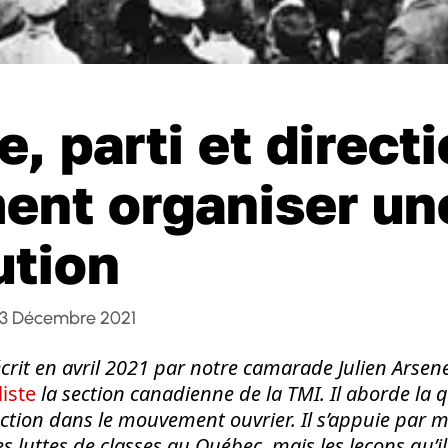
, parti et directi
nt organiser un
ution
3 Décembre 2021
é écrit en avril 2021 par notre camarade Julien Ars
liste
la section canadienne de la TMI. Il aborde la q
rection dans le mouvement ouvrier. Il s’appuie par
s luttes de classes au Québec, mais les leçons qu’i