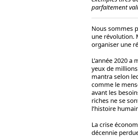
parfaitement val
Nous sommes plu
une révolution. 
organiser une ré
L’année 2020 a 
yeux de million
mantra selon le
comme le menson
avant les besoin
riches ne se sont
l’histoire humai
La crise économi
décennie perdue.