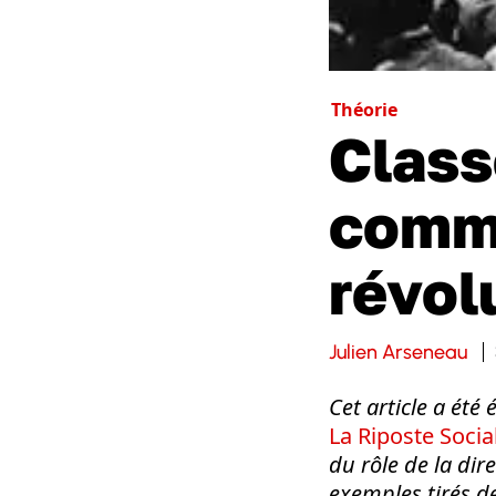
Théorie
Classe
comme
révol
Julien Arseneau
Cet article a ét
La Riposte Socia
du rôle de la di
exemples tirés de