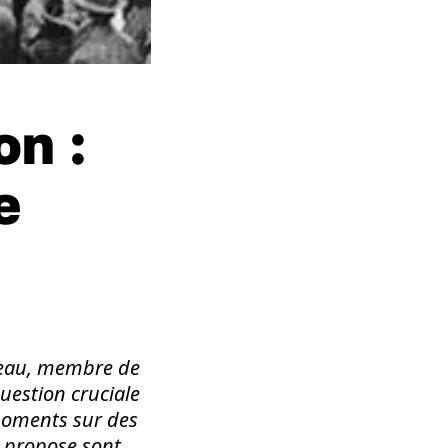
on :
e
eneau, membre de
uestion cruciale
 moments sur des
l propose sont