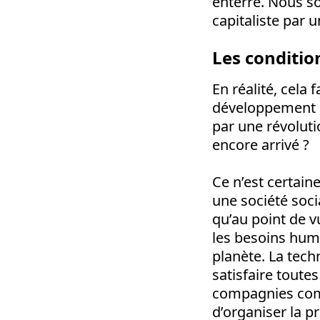
enterré. Nous s
capitaliste par u
Les conditio
En réalité, cela 
développement de
par une révoluti
encore arrivé ?
Ce n’est certain
une société soci
qu’au point de v
les besoins huma
planète. La tech
satisfaire toute
compagnies comm
d’organiser la p