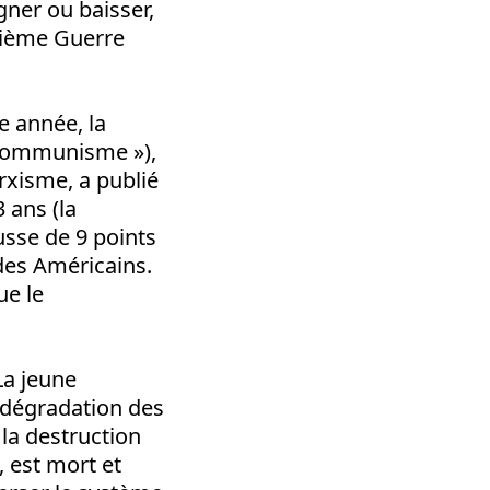
agner ou baisser,
xième Guerre
te année, la
 communisme »),
rxisme, a publié
 ans (la
usse de 9 points
des Américains.
ue le
La jeune
a dégradation des
 la destruction
, est mort et