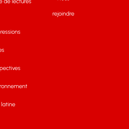
te de lectures
rejoindre
ressions
es
pectives
ironnement
latine