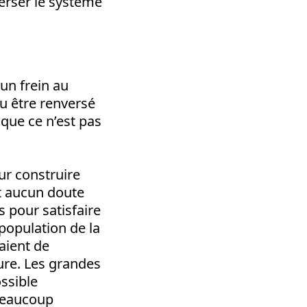
erser le système
 un frein au
pu être renversé
 que ce n’est pas
ur construire
it aucun doute
 pour satisfaire
population de la
aient de
ture. Les grandes
ssible
 Beaucoup