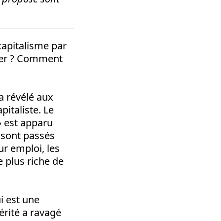
apitalisme par
iver ? Comment
a révélé aux
italiste. Le
 est apparu
 sont passés
ur emploi, les
e plus riche de
i est une
érité a ravagé