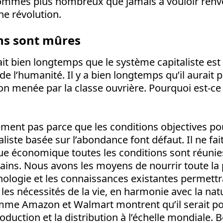
ommes plus nombreux que jamais à vouloir renv
ne révolution.
ns sont mûres
fait bien longtemps que le système capitaliste est
 l’humanité. Il y a bien longtemps qu’il aurait 
on menée par la classe ouvrière. Pourquoi est-ce
ement pas parce que les conditions objectives po
aliste basée sur l’abondance font défaut. Il ne fa
ue économique toutes les conditions sont réunies
ins. Nous avons les moyens de nourrir toute la 
nologie et les connaissances existantes permettr
s les nécessités de la vie, en harmonie avec la na
e Amazon et Walmart montrent qu’il serait po
roduction et la distribution à l’échelle mondiale.