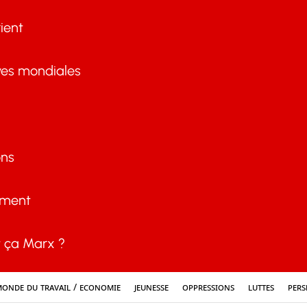
ient
ves mondiales
ons
ement
ça Marx ?
onde du travail / Economie
Jeunesse
Oppressions
Luttes
Pers