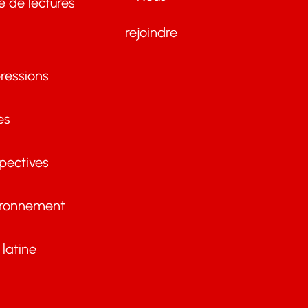
te de lectures
rejoindre
ressions
es
pectives
ironnement
latine