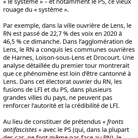
« le système » – et notamment le PS, ce vieux
rouage du « système ».
Par exemple, dans la ville ouvrière de Lens, le
RN est passé de 22,7 % des voix en 2020 à
46,5 % ce dimanche. Dans l’agglomération de
Lens, le RN a conquis les communes ouvrières
de Harnes, Loison-sous-Lens et Drocourt. Une
analyse détaillée du premier tour montrerait
que ce phénomène est loin d’être cantonné à
Lens. Dans cet électorat
ouvrier
du RN, les
fusions de LFI et du PS, dans plusieurs
grandes villes du pays, ne peuvent pas
renforcer l’autorité et la crédibilité de LFI.
Au lieu de constituer de prétendus
« fronts
antifascistes »
avec le PS (qui, dans la plupart
des cas, ne font même pas face au RN), le