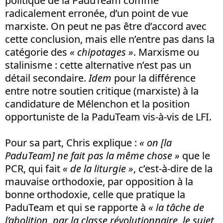
politique de la PaduTeam comme
radicalement erronée, d’un point de vue
marxiste. On peut ne pas être d’accord avec
cette conclusion, mais elle n’entre pas dans la
catégorie des
« chipotages »
. Marxisme ou
stalinisme : cette alternative n’est pas un
détail secondaire.
Idem
pour la différence
entre notre soutien critique (marxiste) à la
candidature de Mélenchon et la position
opportuniste de la PaduTeam vis-à-vis de LFI.
Pour sa part, Chris explique :
« on [la
PaduTeam] ne fait pas la même chose »
que le
PCR, qui fait
« de la liturgie »
, c’est-à-dire de la
mauvaise orthodoxie, par opposition à la
bonne orthodoxie, celle que pratique la
PaduTeam et qui se rapporte à
« la tâche de
l’abolition, par la classe révolutionnaire, le sujet