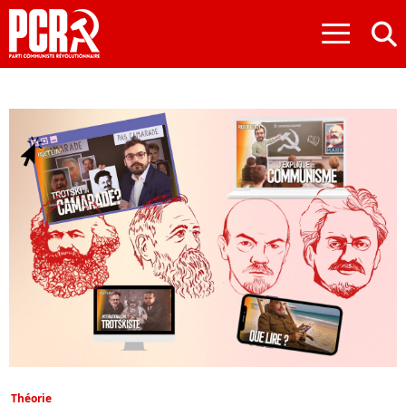
≡
Théorie