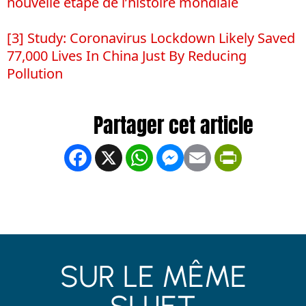
nouvelle étape de l’histoire mondiale
[3]
Study: Coronavirus Lockdown Likely Saved
77,000 Lives In China Just By Reducing
Pollution
Facebook
X
WhatsApp
Messenger
Email
PrintFrien
SUR LE MÊME