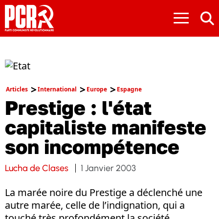
≡
Articles
International
Europe
Espagne
Prestige : l'état
capitaliste manifeste
son incompétence
Lucha de Clases
1 Janvier 2003
La marée noire du Prestige a déclenché une
autre marée, celle de l’indignation, qui a
touché très profondément la société