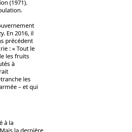
ion (1971).
pulation.
 gouvernement
. En 2016, il
ans précédent
ie : « Tout le
e les fruits
utés à
rait
retranche les
 armée – et qui
é à la
 Mais la dernière