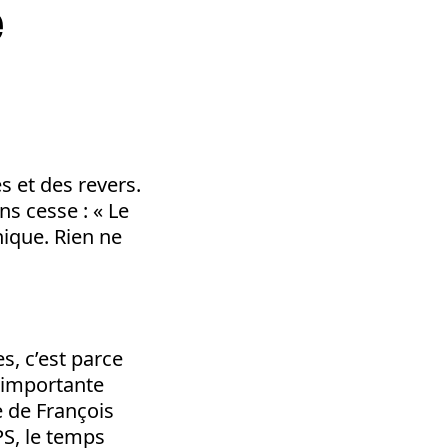
e
es et des revers.
ns cesse : « Le
nique. Rien ne
es, c’est parce
 importante
e de François
PS, le temps