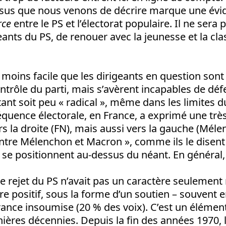
sus que nous venons de décrire marque une évid
rce
entre le PS et l’électorat populaire. Il ne sera 
geants du PS, de renouer avec la jeunesse et la cl
 moins facile que les dirigeants en question sont 
ontrôle du parti, mais s’avèrent incapables de dé
nt soit peu « radical », même dans les limites 
équence électorale, en France, a exprimé une trè
rs la droite (FN), mais aussi vers la gauche (Méle
ntre Mélenchon et Macron », comme ils le disent 
 se positionnent au-dessus du néant. En général, 
 le rejet du PS n’avait pas un caractère seulement n
re positif, sous la forme d’un soutien – souvent 
rance insoumise (20 % des voix). C’est un éléme
ières décennies. Depuis la fin des années 1970, l