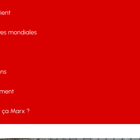
ient
ves mondiales
ons
ement
ça Marx ?