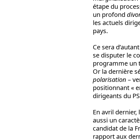
étape du proces
un profond
divo
les actuels diri
pays.
Ce sera d’autant
se disputer le c
programme un ta
Or la dernière s
polarisation
– ve
positionnant « e
dirigeants du PS
En avril dernier,
aussi un caractè
candidat de la F
rapport aux dern