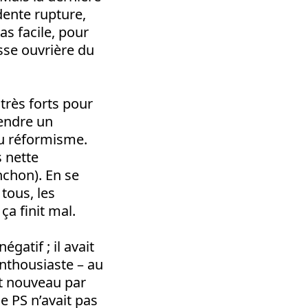
ente rupture,
pas facile, pour
asse ouvrière du
très forts pour
fendre un
du réformisme.
s nette
nchon). En se
tous, les
ça finit mal.
égatif ; il avait
enthousiaste – au
nt nouveau par
e PS n’avait pas