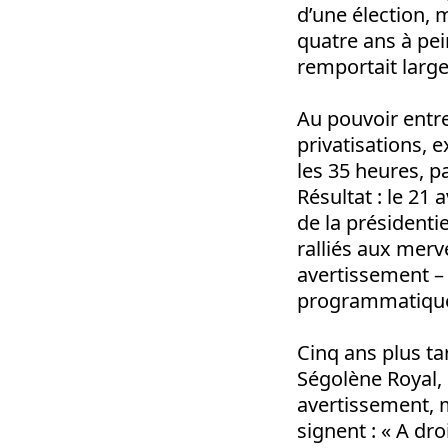
d’une élection, 
quatre ans à pei
remportait large
Au pouvoir entre 
privatisations, 
les 35 heures, pa
Résultat : le 21
de la présidenti
ralliés aux merv
avertissement – 
programmatiqu
Cinq ans plus ta
Ségolène Royal, 
avertissement, ma
signent : « A dr