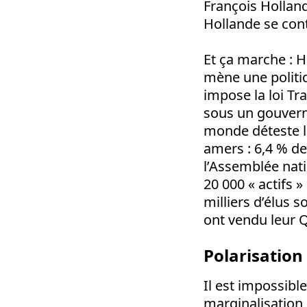
François Holland
Hollande se cont
Et ça marche : 
mène une politiq
impose la loi Tr
sous un gouverne
monde déteste le
amers : 6,4 % de
l’Assemblée natio
20 000 « actifs »
milliers d’élus 
ont vendu leur 
Polarisation
Il est impossibl
marginalisation 