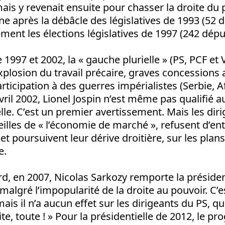
mais y revenait ensuite pour chasser la droite du p
ne après la débâcle des législatives de 1993 (52 d
ment les élections législatives de 1997 (242 dépu
1997 et 2002, la « gauche plurielle » (PS, PCF et V
explosion du travail précaire, graves concessions
rticipation à des guerres impérialistes (Serbie, A
 avril 2002, Lionel Jospin n’est même pas qualifié
elle. C’est un premier avertissement. Mais les dir
eilles de « l’économie de marché », refusent d’en
et poursuivent leur dérive droitière, sur les plan
e.
rd, en 2007, Nicolas Sarkozy remporte la présiden
malgré l’impopularité de la droite au pouvoir. C
is il n’a aucun effet sur les dirigeants du PS, qu
oite, toute ! » Pour la présidentielle de 2012, le 