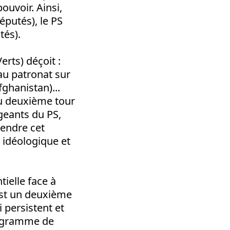
ouvoir. Ainsi,
éputés), le PS
tés).
erts) déçoit :
 au patronat sur
fghanistan)...
 au deuxième tour
igeants du PS,
tendre cet
s idéologique et
tielle face à
’est un deuxième
i persistent et
programme de