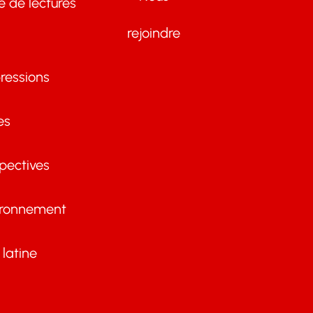
te de lectures
rejoindre
ressions
es
pectives
ironnement
latine