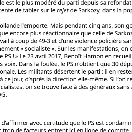
e est le plus modéré du parti depuis sa refondat
ente de tabler sur le
rejet
de Sarkozy, dans la po
Hollande l’emporte. Mais pendant cinq ans, son
ue encore plus réactionnaire que celle de Sarkozy
avail à coup de 49-3 et d’une violence policière s
ment « socialiste ». Sur les manifestations, on cr
 PS ! » Le 23 avril 2017, Benoît Hamon en recueill
s voix. Dans la foulée, le PS n’obtient que 30 dép
nale. Les militants désertent le parti : il en reste
 à ce jour, d’après la direction elle-même. Si l’on 
socialistes, on se trouve face à des généraux sans
QG.
e d’affirmer avec certitude que le PS est condamn
: trop de facteurs entrent ici en ligne de compte.